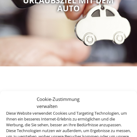
URLAUBSZIEL MIT DEM
AUTO
Ihr Mietwagenexperte für
Cookie-Zustimmung
den perfekten Urlaub.
verwalten
Diese Website verwendet Cookies und Targeting Technologien, um
Ihnen ein besseres Internet-Erlebnis zu ermöglichen und die
Werbung, die Sie sehen, besser an Ihre Bedürfnisse anzupassen.
Bei uns finden Sie Mietwagen für über 120 Länder und an
Diese Technologien nutzen wir außerdem, um Ergebnisse zu messen,
mehr als 8.000 Stationen weltweit. Egal ob Spanien, Italien,
um zu verstehen, woher unsere Besucher kommen oder um unsere