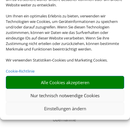
USA oder Neuseeland – wir haben für jedes Reiseziel das
Website weiter zu entwickeln.
passende Mietwagen-Angebot für Sie.
Um Ihnen ein optimales Erlebnis zu bieten, verwenden wir
Technologien wie Cookies, um Geräteinformationen zu speichern
Z
und/oder darauf zuzugreifen. Wenn Sie diesen Technologien
zustimmmen, können wir Daten wie das Surfverhalten oder
eindeutige IDs auf dieser Website verarbeiten. Wenn Sie ihre
Zustimmung nicht erteilen oder zurückziehen, können bestimmte
Merkmale und Funktionen beeinträchtigt werden.
Alles Inklusive
Inkl. Vollkaskoschutz, Erstattung der Selbstbeteiligung, freie
Wir verwenden Statistiken-Cookies und Marketing Cookies.
Kilometer uvm
Cookie-Richtlinie
Z
Alle Cookies akzeptieren
Nur technisch notwendige Cookies
Faire Tankregelung
Einstellungen ändern
Immer inkludiert: Tankregelung „Rückgabe wie
Übernahme“